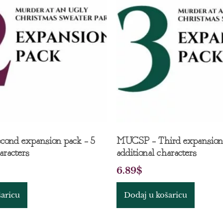
ond expansion pack – 5
MUCSP – Third expansion 
aracters
additional characters
6.89
$
šaricu
Dodaj u košaricu