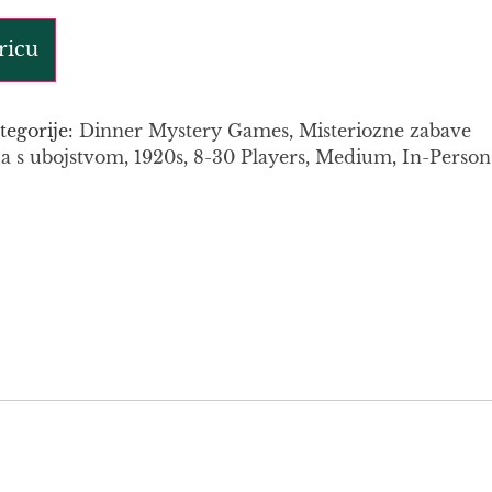
ricu
tegorije:
Dinner Mystery Games
,
Misteriozne zabave
ja s ubojstvom
,
1920s
,
8-30 Players
,
Medium
,
In-Person