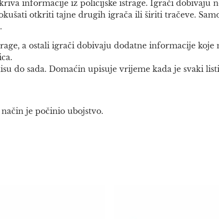
riva informacije iz policijske istrage. Igrači dobivaju
ušati otkriti tajne drugih igrača ili širiti tračeve. Samo 
.
trage, a ostali igrači dobivaju dodatne informacije koj
ica.
su do sada. Domaćin upisuje vrijeme kada je svaki listić
 način je počinio ubojstvo.