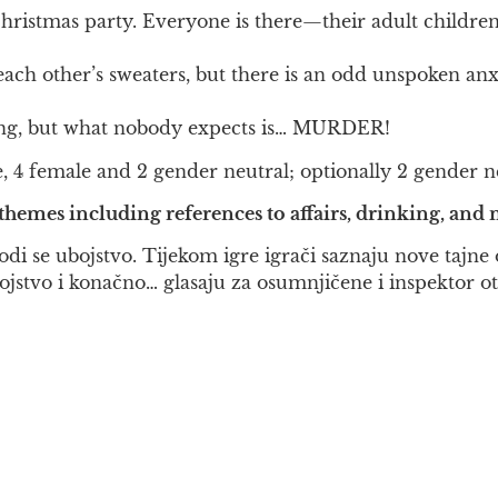
hristmas party. Everyone is there—their adult children
ch other’s sweaters, but there is an odd unspoken anxiet
hering, but what nobody expects is… MURDER!
le, 4 female and 2 gender neutral; optionally 2 gender ne
t themes including references to affairs, drinking, and
 se ubojstvo. Tijekom igre igrači saznaju nove tajne o s
stvo i konačno… glasaju za osumnjičene i inspektor otk