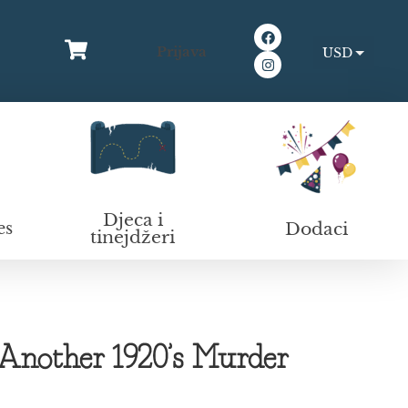
Prijava
USD
EUR
Djeca i
Dodaci
es
tinejdžeri
Another 1920’s Murder