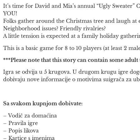
It’s time for David and Mia’s annual “Ugly Sweater” C
YOU!
Folks gather around the Christmas tree and laugh at ea
Neighborhood issues? Friendly rivalries?
A little tension is expected at a family holiday gat
This is a basic game for 8 to 10 players (at least 2 ma
***Please note that this story can contain some adul
Igra se odvija u 5 krugova. U drugom krugu igre dogodi
dobivaju nove informacije o motivima suigrača za uboj
Sa svakom kupnjom dobivate:
– Vodič za domaćina
– Pravila igre
– Popis likova
– Kartice s imenima