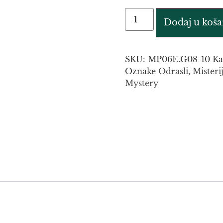
Dodaj u koša
SKU:
MP06E.G08-10
Ka
Oznake
Odrasli
,
Misteri
Mystery