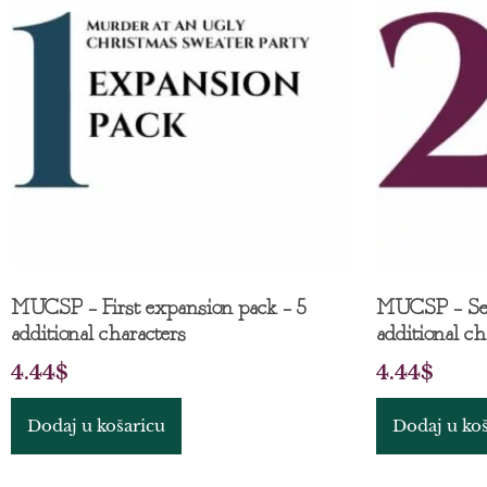
MUCSP – First expansion pack – 5
MUCSP – Sec
additional characters
additional ch
4.44
$
4.44
$
Dodaj u košaricu
Dodaj u ko