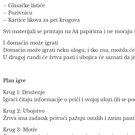
– Glasačke listiće
– Pozivnicu
– Kartice likova za pet krugova
Svi materijali se printaju na A4 papirima i ne moraju s
I domaćin može igrati
Domaćin može igrati neku ulogu, i tko zna, možda će 
U drugoj rundi će žrtva pasti i ubojica će saznati da je
Plan igre
Krug 1: Druženje
Igrači čitaju informacije o priči i svojoj ulozi (ili se
Krug 2: Ubojstvo
Žrtva ima zadatak privući pažnju ostalih i zatim pasti
Krug 3: Motiv