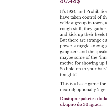
30.48
$
It’s 1924, and Prohibitio
have taken control of t
wildest group in town, 
rough stuff, they gather
and kick up their heels 
But there are strange cu
power struggle among g
gangsters and the spea
maybe some of the “inn
motive for showing up i
So hold on to your hat
tonight?!
This is a basic game for
neutral; optionally 2 ge
Dostupne pakete s doda
ukupno do 30 igrača.