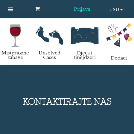
Prijava
USD
MYSTERY PARTIES
UNSOLVED CASES
KIDS AND TEENS
Kako organizirati murder mystery zabavu?
EUR
Misteriozne
Unsolved
Djeca i
zabave
Cases
tinejdžeri
Dodaci
Kontakt
KONTAKTIRAJTE NAS