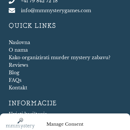
+41 79 842 72 18
info@mmmysterygames.com
QUICK LINKS
Naslovna
O nama
Kako organizirati murder mystery zabavu?
Reviews
Blog
FAQs
Kontakt
INFORMACIJE
Uvjeti korištenja
Cookie Policy
Manage Consent
Shipping and Returns