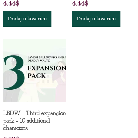
4.44
$
4.44
$
Dodaj u košaricu
Dodaj u košaricu
LBDW – Third expansion
pack – 10 additional
characters