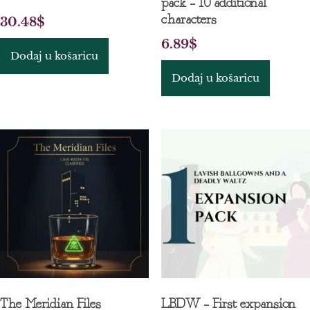
pack – 10 additional
characters
30.48
$
6.89
$
Dodaj u košaricu
Dodaj u košaricu
The Meridian Files
LBDW – First expansion