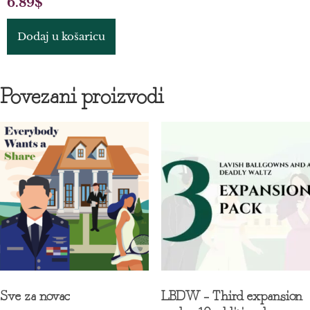
6.89
$
Dodaj u košaricu
Povezani proizvodi
Sve za novac
LBDW – Third expansion