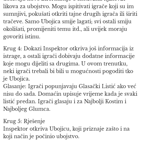
likova za ubojstvo. Mogu ispitivati igrače koji su im
sumnjivi, pokušati otkriti tajne drugih igrača ili širiti
tračeve. Samo Ubojica smije lagati; svi ostali smiju
okolišati, promijeniti temu itd., ali uvijek moraju
govoriti istinu.
Krug 4: Dokazi Inspektor otkriva još informacija iz
istrage, a ostali igrači dobivaju dodatne informacije
koje mogu dijeliti sa drugima. U ovom trenutku,
neki igrači trebali bi bili u mogućnosti pogoditi tko
je Ubojica.
Glasanje: Igrači popunjavaju Glasački Listić ako već
nisu do sada. Domaćin upisuje vrijeme kada je svaki
listić predan. Igrači glasaju i za Najbolji Kostim i
Najboljeg Glumca.
Krug 5: Rješenje
Inspektor otkriva Ubojicu, koji priznaje zašto i na
koji način je počinio ubojstvo.