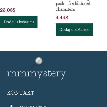
pack – 5 additional
characters
23.08
$
4.44
$
Dodaj u košaricu
Dodaj u košaricu
KONTAKT