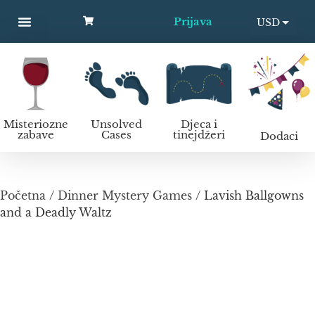
Prijava
USD
MYSTERY PARTIES
UNSOLVED CASES
KIDS AND TEENS
Kako organizirati murder mystery zabavu?
EUR
Misteriozne
Unsolved
Djeca i
zabave
Cases
tinejdžeri
Dodaci
Početna
/
Dinner Mystery Games
/ Lavish Ballgowns
and a Deadly Waltz