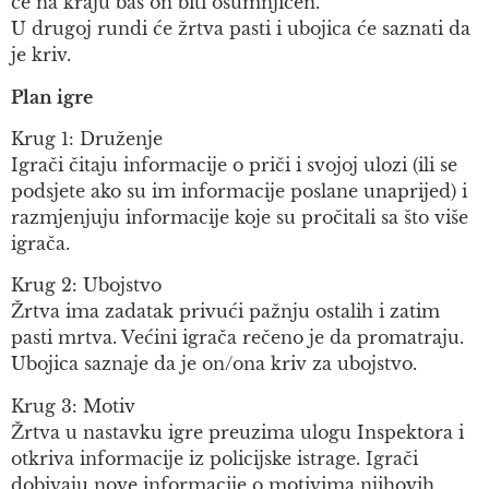
će na kraju baš on biti osumnjičen.
U drugoj rundi će žrtva pasti i ubojica će saznati da
je kriv.
Plan igre
Krug 1: Druženje
Igrači čitaju informacije o priči i svojoj ulozi (ili se
podsjete ako su im informacije poslane unaprijed) i
razmjenjuju informacije koje su pročitali sa što više
igrača.
Krug 2: Ubojstvo
Žrtva ima zadatak privući pažnju ostalih i zatim
pasti mrtva. Većini igrača rečeno je da promatraju.
Ubojica saznaje da je on/ona kriv za ubojstvo.
Krug 3: Motiv
Žrtva u nastavku igre preuzima ulogu Inspektora i
otkriva informacije iz policijske istrage. Igrači
dobivaju nove informacije o motivima njihovih