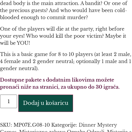
dead body is the main attraction. A bandit? Or one of
the precious guests? And who would have been cold-
blooded enough to commit murder?
One of the players will die at the party, right before
your eyes! Who would kill the poor victim? Maybe it
will be YOU!
This is a basic game for 8 to 10 players (at least 2 male,
4 female and 2 gender neutral; optionally 1 male and 1
gender neutral).
Dostupne pakete s dodatnim likovima možete
pronaći niže na stranici, za ukupno do 30 igrača.
Dodaj u košaricu
SKU:
MP07E.G08-10
Kategorije:
Dinner Mystery
Games
,
Misteriozne zabave
Oznake
Odrasli
,
Misterija s